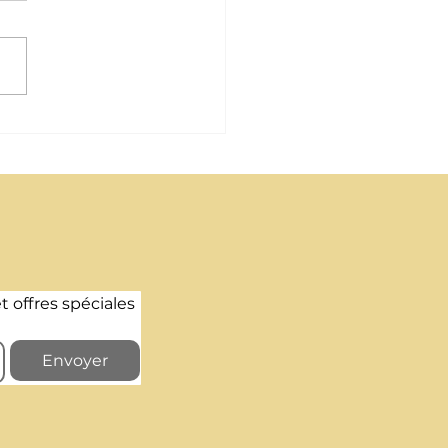
gements mal isolés consomment
 3 fois plus d’énergie
t offres spéciales 
Envoyer