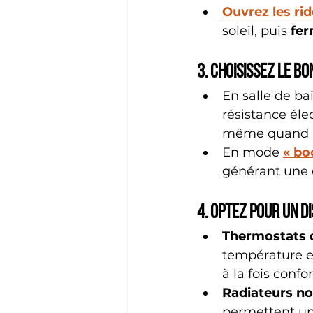
Ouvrez les ri
soleil, puis 
fer
3. Choisissez le b
En salle de bai
résistance élec
même quand le
En mode 
« bo
générant une 
4. Optez pour un di
Thermostats 
température e
à la fois confo
Radiateurs no
permettent un