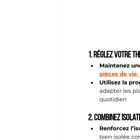
1. Réglez votre t
Maintenez une
pièces de vie
,
Utilisez la p
adapter les pl
quotidien
2. Combinez isolat
Renforcez l’is
bien isolée co