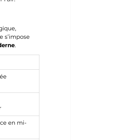
gique, 
e s’impose 
derne
.
tée
 
r
ace en mi-