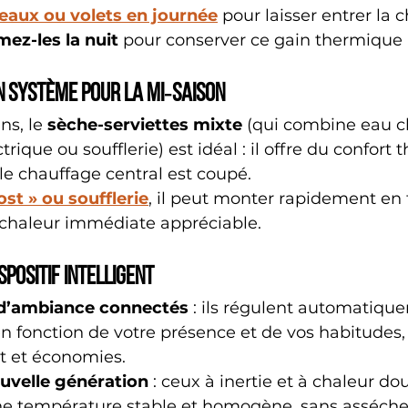
deaux ou volets en journée
 pour laisser entrer la 
mez-les la nuit
 pour conserver ce gain thermique 
on système pour la mi‑saison
ns, le 
sèche-serviettes mixte
 (qui combine eau c
trique ou soufflerie) est idéal : il offre du confort
 chauffage central est coupé.
ost » ou soufflerie
, il peut monter rapidement en
chaleur immédiate appréciable.
spositif intelligent
d’ambiance connectés
 : ils régulent automatiqu
n fonction de votre présence et de vos habitudes,
rt et économies.
uvelle génération
 : ceux à inertie et à chaleur do
e température stable et homogène, sans assécher 