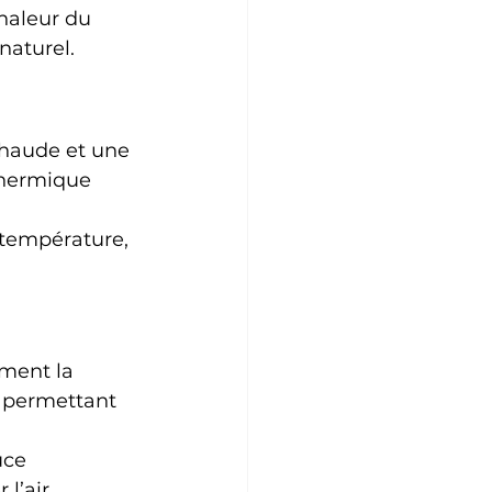
chaleur du 
naturel.
haude et une 
 thermique 
 température, 
ement la 
 permettant 
uce 
l’air.