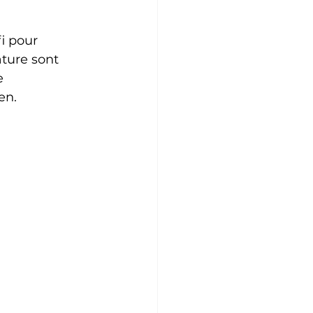
i pour 
ture sont 
e 
en.