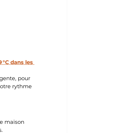
 °C dans les 
igente, pour 
votre rythme 
ne maison 
s.