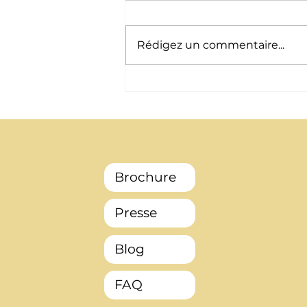
Rédigez un commentaire...
Le chauffage ou la climatisation : lequel
est le plus indispensable ? (Canicule)
Brochure
Presse
Blog
FAQ