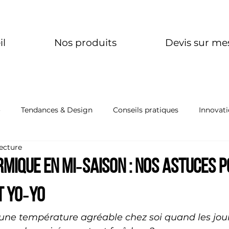
il
Nos produits
Devis sur me
o
Tendances & Design
Conseils pratiques
Innovati
lecture
mique en mi‑saison : nos astuces 
t yo‑yo
e température agréable chez soi quand les jour