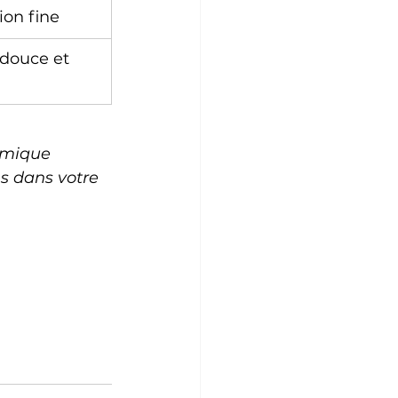
ion fine
 douce et 
rmique 
 dans votre 