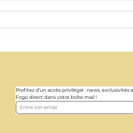
Mieux chauffer en hiver pour ne pas
Les lo
mourir de chaud l'été (Canicule)
jusqu’à
Profitez d’un accès privilégié : news, exclusivités e
Fogo direct dans votre boîte mail !