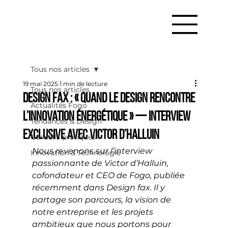
Tous nos articles
19 mai 2025
1 min de lecture
Tous nos articles
Design fax : « Quand le design rencontre
Actualités Fogo
l’innovation énergétique » — Interview
Tendances & Design
exclusive avec Victor d’Halluin
Conseils pratiques
Nous revenons sur l’interview 
Innovation & Technologie
passionnante de Victor d’Halluin, 
cofondateur et CEO de Fogo, publiée 
récemment dans Design fax. Il y 
partage son parcours, la vision de 
notre entreprise et les projets 
ambitieux que nous portons pour 