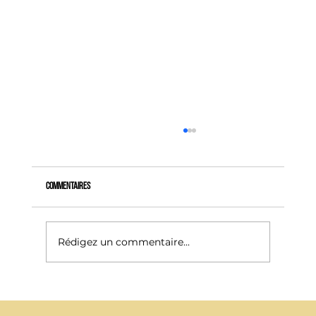
Commentaires
Rédigez un commentaire...
Le chauffage électrique est-il en train de changer d’image
?