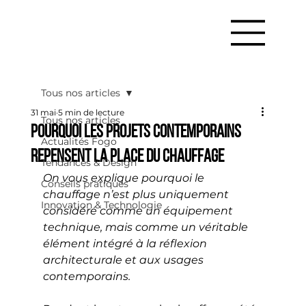
Tous nos articles
31 mai
5 min de lecture
Tous nos articles
Pourquoi les projets contemporains
Actualités Fogo
repensent la place du chauffage
Tendances & Design
On vous explique pourquoi le 
Conseils pratiques
chauffage n’est plus uniquement 
Innovation & Technologie
considéré comme un équipement 
technique, mais comme un véritable 
élément intégré à la réflexion 
architecturale et aux usages 
contemporains.