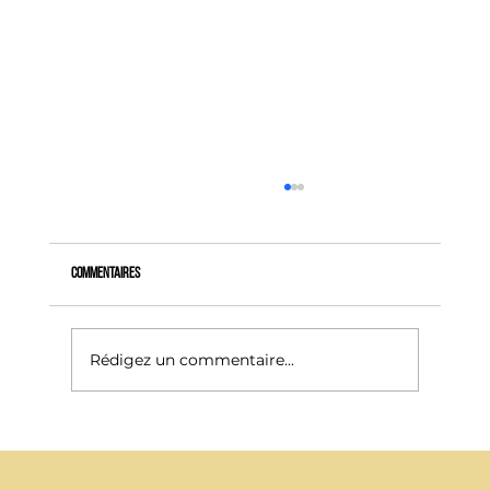
Commentaires
Rédigez un commentaire...
Penser le chauffage comme un designer, pas seulement
comme un technicien